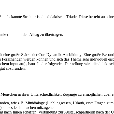
ine bekannte Struktur ist die didaktische Triade. Diese besteht aus e
rankern und in den Alltag zu übertragen.
eit eine große Stärke der CoreDynamik-Ausbildung. Eine große Besonderh
zu Forschenden werden können und sich das Thema sehr individuell ers
schem Input aufgebaut. In der folgenden Darstellung wird die didaktisc
 gut abzurunden.
Menschen in ihrer Unterschiedlichkeit Zugänge zu ermöglichen über ei
hoden, wie z.B. Minidialoge (Lieblingsessen, Urlaub, erste Fragen zu
…), die es leicht machen mitzugehen
dung nach Innen schaffen, Verbindung zur Austauschpartnerin nach der 