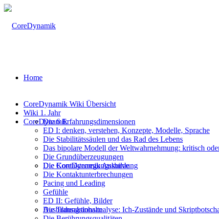
Home
CoreDynamik Wiki Übersicht
Wiki 1. Jahr
CoreDynamik
Die 6 Erfahrungsdimensionen
ED I: denken, verstehen, Konzepte, Modelle, Sprache
Die Stabilitätssäulen und das Rad des Lebens
Das bipolare Modell der Weltwahrnehmung: kritisch oder
Die Grundüberzeugungen
Die CoreDynamik Ausbildung
Die Kontakterregungskurve
Die Kontaktunterbrechungen
Pacing und Leading
Gefühle
ED II: Gefühle, Bilder
Ausbildungsinhalte
Die Transaktionsanalyse: Ich-Zustände und Skriptbotsch
Die Berührungsqualitäten