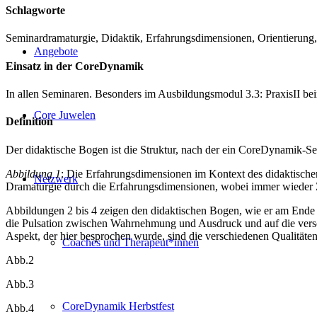
Schlagworte
Seminardramaturgie, Didaktik, Erfahrungsdimensionen, Orientierung
Angebote
Einsatz in der CoreDynamik
In allen Seminaren. Besonders im Ausbildungsmodul 3.3: PraxisII 
Core Juwelen
Definition
Der didaktische Bogen ist die Struktur, nach der ein CoreDynamik-Semi
Abbildung 1
: Die Erfahrungsdimensionen im Kontext des didaktischen 
Netzwerk
Dramaturgie durch die Erfahrungsdimensionen, wobei immer wieder Z
Abbildungen 2 bis 4 zeigen den didaktischen Bogen, wie er am Ende
die Pulsation zwischen Wahrnehmung und Ausdruck und auf die versc
Aspekt, der hier besprochen wurde, sind die verschiedenen Qualitäte
Coaches und Therapeut*innen
Abb.2
Abb.3
CoreDynamik Herbstfest
Abb.4