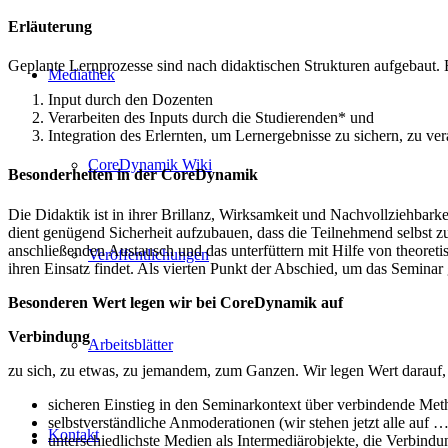
Erläuterung
Geplante Lernprozesse sind nach didaktischen Strukturen aufgebaut. E
Mediathek
Input durch den Dozenten
Verarbeiten des Inputs durch die Studierenden* und
Integration des Erlernten, um Lernergebnisse zu sichern, zu ve
CoreDynamik Wiki
Besonderheiten in der CoreDynamik
Die Didaktik ist in ihrer Brillanz, Wirksamkeit und Nachvollziehbark
dient genügend Sicherheit aufzubauen, dass die Teilnehmend selbst 
anschließenden Austausch und das unterfüttern mit Hilfe von theoreti
Veröffentlichungen
ihren Einsatz findet. Als vierten Punkt der Abschied, um das Seminar
Besonderen Wert legen wir bei CoreDynamik auf
Verbindung
Arbeitsblätter
zu sich, zu etwas, zu jemandem, zum Ganzen. Wir legen Wert darauf, 
sicheren Einstieg in den Seminarkontext über verbindende Met
selbstverständliche Anmoderationen (wir stehen jetzt alle auf 
Kontakt
unterschiedlichste Medien als Intermediärobjekte, die Verbin