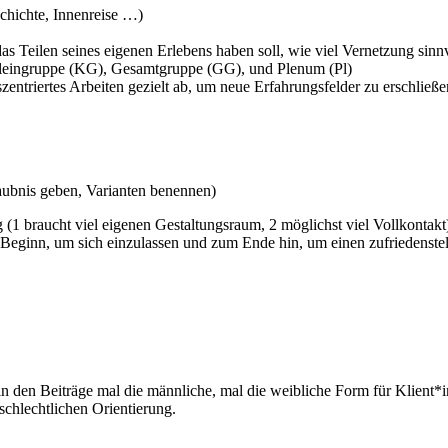
chichte, Innenreise …)
das Teilen seines eigenen Erlebens haben soll, wie viel Vernetzung sinnv
 Kleingruppe (KG), Gesamtgruppe (GG), und Plenum (Pl)
gszentriertes Arbeiten gezielt ab, um neue Erfahrungsfelder zu erschlie
laubnis geben, Varianten benennen)
1 braucht viel eigenen Gestaltungsraum, 2 möglichst viel Vollkontakt
eginn, um sich einzulassen und zum Ende hin, um einen zufriedenste
 in den Beiträge mal die männliche, mal die weibliche Form für Klient
chlechtlichen Orientierung.