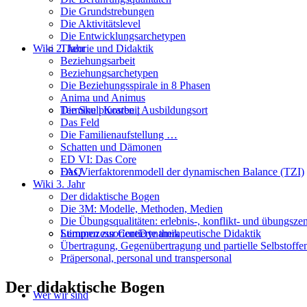
Die Grundstrebungen
Die Aktivitätslevel
Die Entwicklungsarchetypen
Wiki 2. Jahr
Theorie und Didaktik
Beziehungsarbeit
Beziehungsarchetypen
Die Beziehungsspirale in 8 Phasen
Anima und Animus
Termine | Kosten | Ausbildungsort
Die Skulpturarbeit
Das Feld
Die Familienaufstellung …
Schatten und Dämonen
ED VI: Das Core
FAQ
Das Vierfaktorenmodell der dynamischen Balance (TZI)
Wiki 3. Jahr
Der didaktische Bogen
Die 3M: Modelle, Methoden, Medien
Die Übungsqualitäten: erlebnis-, konflikt- und übungszen
Stimmen zur CoreDynamik
Lernprozessorientierte therapeutische Didaktik
Übertragung, Gegenübertragung und partielle Selbstoff
Präpersonal, personal und transpersonal
Der didaktische Bogen
Wer wir sind