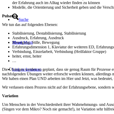
der Erfahrung auch im Alltag wieder finden zu können
Modelle, die Orientierung und Sicherheit geben und die Verschied
Pulsation
Suche
Wir tun das auf folgenden Ebenen:
Stabilisierung, Destabilisierung, Stabilisierung
Ausdruck, Erfahrung, Ausdruck
Bewegung, Stille, Bewegung
Menü
Menü
Erfahrungsdimension 1, Klaviatur der weiteren ED, Erfahrung
Verbindung, Einzelarbeit, Verbindung (Heilfaktor Gruppe)
heiter, ernst, heiter
…
Die Übungen werden so geplant, dass sie genug Raum für Prozesse ent
Link zu Instagram
nachfolgenden Übungen weiter erforscht werden können, allerdings
Wir haben einen Plan UND arbeiten im Hier und Jetzt, was bedeutet, d
Wir verlassen einen Prozess nicht auf der Erfahrungsebene, sondern 
Variation
Um Menschen in der Verschiedenheit ihrer Wahrnehmungs- und Ausdru
(Singen vor dem Mikro? Noch nie gemacht!), ist Variation sehr hilfrei